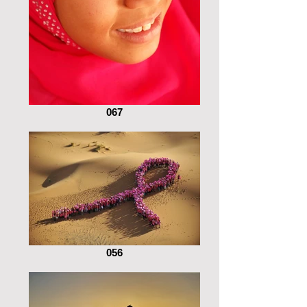
067
056