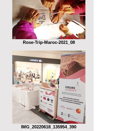
Rose-Trip-Maroc-2021_08
IMG_20220618_135954_390