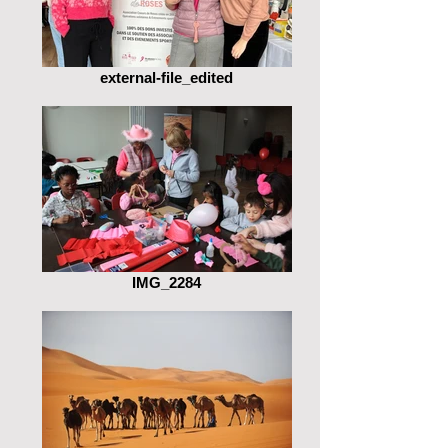
external-file_edited
IMG_2284