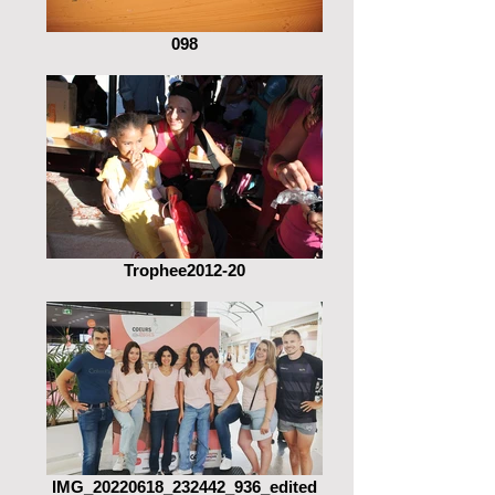
098
Trophee2012-20
IMG_20220618_232442_936_edited